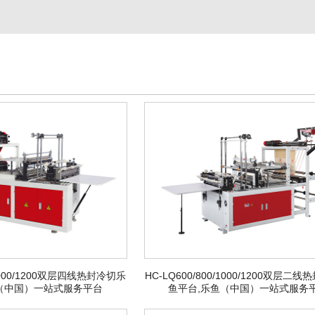
/1000/1200双层四线热封冷切乐
HC-LQ600/800/1000/1200双层二
（中国）一站式服务平台
鱼平台,乐鱼（中国）一站式服务