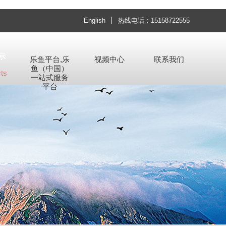
English
热线电话：15158722555
示
乐鱼平台,乐
视频中心
联系我们
鱼（中国）
ts
一站式服务
平台