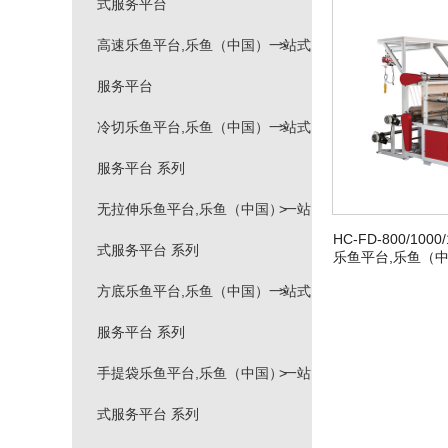
式服务平台
高速乐鱼平台,乐鱼（中国）一站式
>
服务平台
冷切乐鱼平台,乐鱼（中国）一站式
>
服务平台 系列
无拉伸乐鱼平台,乐鱼（中国）一站
>
HC-FD-800/10
式服务平台 系列
乐鱼平台,乐鱼（中
方底乐鱼平台,乐鱼（中国）一站式
>
服务平台 系列
手提袋乐鱼平台,乐鱼（中国）一站
>
式服务平台 系列