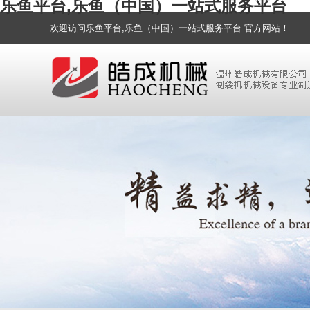
乐鱼平台,乐鱼（中国）一站式服务平台
欢迎访问乐鱼平台,乐鱼（中国）一站式服务平台 官方网站！