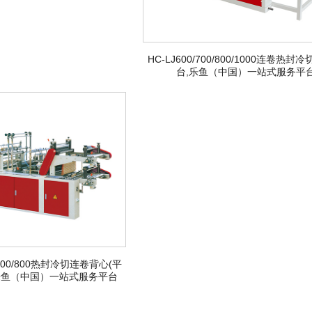
HC-LJ600/700/800/1000连卷热封
台,乐鱼（中国）一站式服务平
0/700/800热封冷切连卷背心(平
乐鱼（中国）一站式服务平台