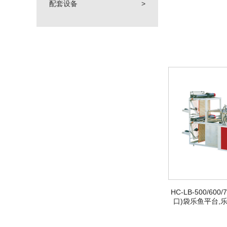
配套设备
>
HC-LB-500/60
口)袋乐鱼平台,