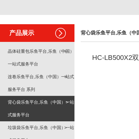
产品展示
背心袋乐鱼平台,乐鱼（中
晶体硅重包乐鱼平台,乐鱼（中国）
>
HC-LB50
一站式服务平台
连卷乐鱼平台,乐鱼（中国）一站式
>
服务平台 系列
背心袋乐鱼平台,乐鱼（中国）一站
>
式服务平台
垃圾袋乐鱼平台,乐鱼（中国）一站
>