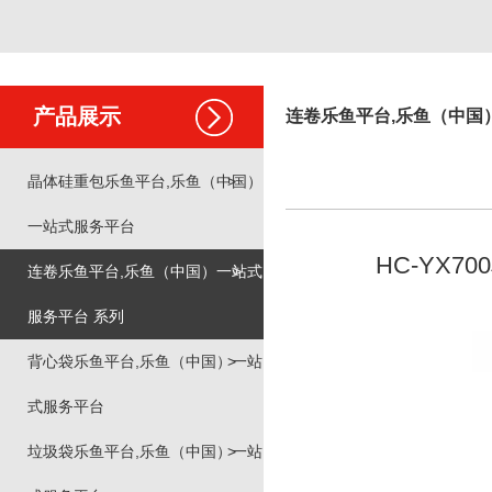
产品展示
连卷乐鱼平台,乐鱼（中国
晶体硅重包乐鱼平台,乐鱼（中国）
>
一站式服务平台
HC-YX
连卷乐鱼平台,乐鱼（中国）一站式
>
服务平台 系列
背心袋乐鱼平台,乐鱼（中国）一站
>
式服务平台
垃圾袋乐鱼平台,乐鱼（中国）一站
>