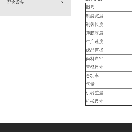
配套设备
>
型号
制袋宽度
制袋长度
薄膜厚度
生产速度
成品直径
筒料直径
管径尺寸
总功率
气量
机器重量
机械尺寸